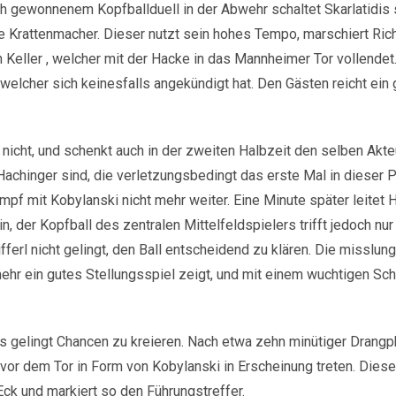
ch gewonnenem Kopfballduell in der Abwehr schaltet Skarlatidis 
e Krattenmacher. Dieser nutzt sein hohes Tempo, marschiert Ric
ron Keller , welcher mit der Hacke in das Mannheimer Tor vollendet
 welcher sich keinesfalls angekündigt hat. Den Gästen reicht ein 
icht, und schenkt auch in der zweiten Halbzeit den selben Akte
 Hachinger sind, die verletzungsbedingt das erste Mal in dieser 
pf mit Kobylanski nicht mehr weiter. Eine Minute später leitet 
 der Kopfball des zentralen Mittelfeldspielers trifft jedoch nur 
ifferl nicht gelingt, den Ball entscheidend zu klären. Die misslun
mehr ein gutes Stellungsspiel zeigt, und mit einem wuchtigen Sc
es gelingt Chancen zu kreieren. Nach etwa zehn minütiger Drang
or dem Tor in Form von Kobylanski in Erscheinung treten. Dieser 
Eck und markiert so den Führungstreffer.