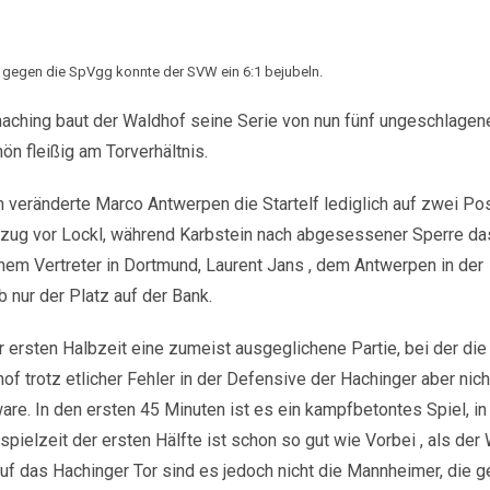
ie gegen die SpVgg konnte der SVW ein 6:1 bejubeln.
aching baut der Waldhof seine Serie von nun fünf ungeschlagen
ön fleißig am Torverhältnis.
eränderte Marco Antwerpen die Startelf lediglich auf zwei Pos
rzug vor Lockl, während Karbstein nach abgesessener Sperre da
inem Vertreter in Dortmund, Laurent Jans , dem Antwerpen in der
 nur der Platz auf der Bank.
 ersten Halbzeit eine zumeist ausgeglichene Partie, bei der di
f trotz etlicher Fehler in der Defensive der Hachinger aber nich
re. In den ersten 45 Minuten ist es ein kampfbetontes Spiel, i
ielzeit der ersten Hälfte ist schon so gut wie Vorbei , als der
f das Hachinger Tor sind es jedoch nicht die Mannheimer, die ge