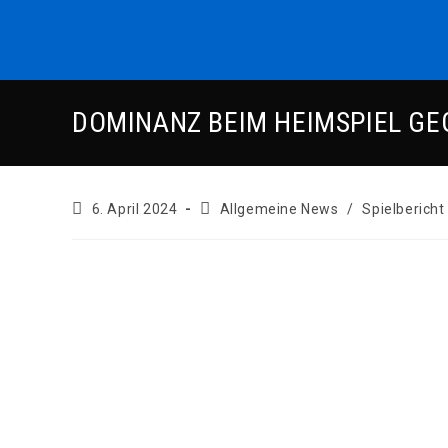
Zum
Inhalt
springen
DOMINANZ BEIM HEIMSPIEL G
Beitrag
Beitrags-
6. April 2024
Allgemeine News
/
Spielbericht
veröffentlicht:
Kategorie: