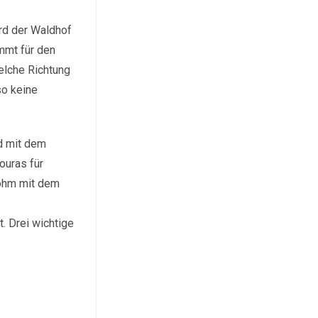
ird der Waldhof
ommt für den
welche Richtung
so keine
nd mit dem
ouras für
Sohm mit dem
. Drei wichtige