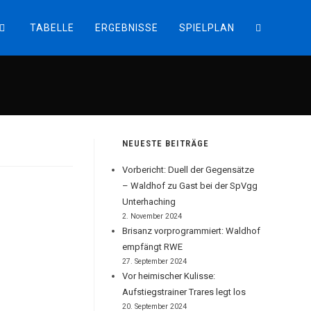
TABELLE
ERGEBNISSE
SPIELPLAN
WEBSITE-
SUCHE
UMSCHALT
NEUESTE BEITRÄGE
Vorbericht: Duell der Gegensätze
– Waldhof zu Gast bei der SpVgg
Unterhaching
2. November 2024
Brisanz vorprogrammiert: Waldhof
empfängt RWE
27. September 2024
Vor heimischer Kulisse:
Aufstiegstrainer Trares legt los
20. September 2024