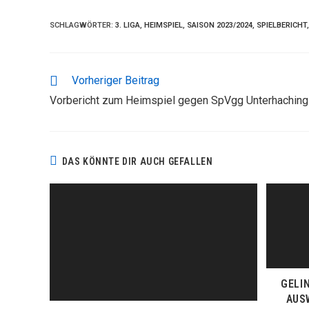
SCHLAGWÖRTER
:
3. LIGA
,
HEIMSPIEL
,
SAISON 2023/2024
,
SPIELBERICHT
,
WEITERE
Vorheriger Beitrag
ARTIKEL
Vorbericht zum Heimspiel gegen SpVgg Unterhaching
ANSEHEN
DAS KÖNNTE DIR AUCH GEFALLEN
GELI
AUS