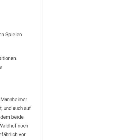
en Spielen
itionen.
s
e Mannheimer
t, und auch auf
n dem beide
 Waldhof noch
fährlich vor