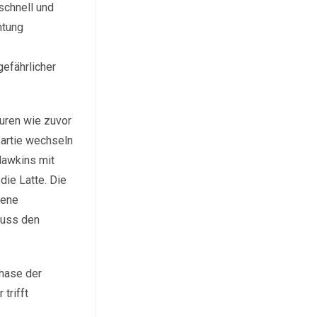
schnell und
htung
.
gefährlicher
uren wie zuvor
Partie wechseln
Hawkins mit
die Latte. Die
gene
huss den
phase der
trifft