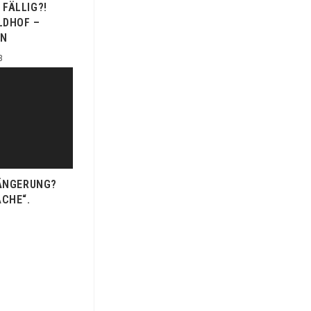
FÄLLIG?!
LDHOF –
LN
3
ÄNGERUNG?
ÄCHE“.