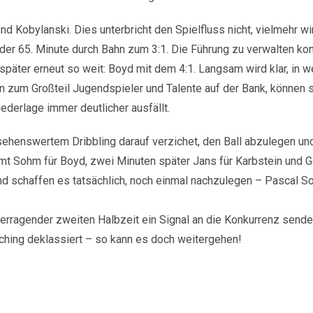
d Kobylanski. Dies unterbricht den Spielfluss nicht, vielmehr w
in der 65. Minute durch Bahn zum 3:1. Die Führung zu verwalten k
 später erneut so weit: Boyd mit dem 4:1. Langsam wird klar, in 
n zum Großteil Jugendspieler und Talente auf der Bank, können 
erlage immer deutlicher ausfällt.
 sehenswertem Dribbling darauf verzichet, den Ball abzulegen u
ommt Sohm für Boyd, zwei Minuten später Jans für Karbstein und G
nd schaffen es tatsächlich, noch einmal nachzulegen – Pascal 
überragender zweiten Halbzeit ein Signal an die Konkurrenz sendet
hing deklassiert – so kann es doch weitergehen!