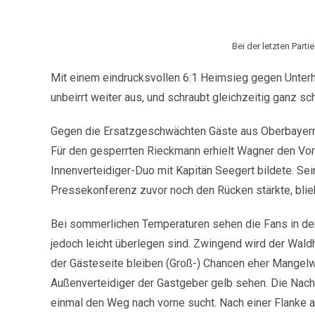
Bei der letzten Part
Mit einem eindrucksvollen 6:1 Heimsieg gegen Unterh
unbeirrt weiter aus, und schraubt gleichzeitig ganz sch
Gegen die Ersatzgeschwächten Gäste aus Oberbayern v
Für den gesperrten Rieckmann erhielt Wagner den Vo
Innenverteidiger-Duo mit Kapitän Seegert bildete. Se
Pressekonferenz zuvor noch den Rücken stärkte, blieb
Bei sommerlichen Temperaturen sehen die Fans in der
jedoch leicht überlegen sind. Zwingend wird der Waldho
der Gästeseite bleiben (Groß-) Chancen eher Mangelwa
Außenverteidiger der Gastgeber gelb sehen. Die Nachsp
einmal den Weg nach vorne sucht. Nach einer Flanke au