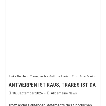
–
Waldhof
Zu
Gast
Bei
Der
SpVgg
Unterhaching
Links Bernhard Trares, rechts Anthony Loviso. Foto: Alfio Marino.
ANTWERPEN IST RAUS, TRARES IST DA
Beitrag
Beitrags-
18. September 2024
Allgemeine News
veröffentlicht:
Kategorie:
Trotz anderslautender Statements des Sportlichen