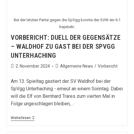
Bei der letzten Partie gegen die SpVgg konnte der SVW ein 6:1
bejubeln.
VORBERICHT: DUELL DER GEGENSÄTZE
– WALDHOF ZU GAST BEI DER SPVGG
UNTERHACHING
Beitrag
Beitrags-
2. November 2024
Allgemeine News
/
Vorbericht
veröffentlicht:
Kategorie:
Am 13. Spieltag gastiert der SV Waldhof bei der
SpVgg Unterhaching - erneut an einem Sonntag. Dabei
will die Elf von Bernhard Trares zum vierten Mal in
Folge ungeschlagen bleiben,…
Vorbericht:
Weiterlesen
Duell
Der
Gegensätze