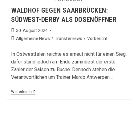
WALDHOF GEGEN SAARBRÜCKEN:
SÜDWEST-DERBY ALS DOSENÖFFNER
Beitrag
30. August 2024
veröffentlicht:
Beitrags-
Allgemeine News
/
Transfernews
/
Vorbericht
Kategorie:
In Ostwestfalen reichte es erneut nicht für einen Sieg,
dafür stand jedoch am Ende zumindest der erste
Zähler der Saison zu Buche. Dennoch stehen die
Verantwortlichen um Trainer Marco Antwerpen…
Waldhof
Weiterlesen
Gegen
Saarbrücken:
Südwest-
Derby
Als
Dosenöffner