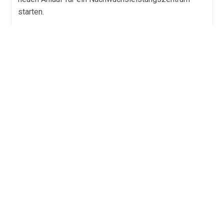
starten.
Neuer
Weiterlesen
Anlauf
Für
Nachwuchsleistungszentrum
3. LIGA 2024/2025 – DAS
TEILNEHMERFELD IM RUNDUM-CHECK