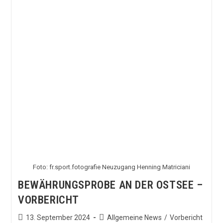
Ratings
Des
SV
Waldhof
Foto: fr.sport.fotografie Neuzugang Henning Matriciani
BEWÄHRUNGSPROBE AN DER OSTSEE –
VORBERICHT
Beitrag
Beitrags-
13. September 2024
Allgemeine News
/
Vorbericht