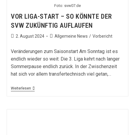
Foto: svw07.de
VOR LIGA-START – SO KÖNNTE DER
SVW ZUKÜNFTIG AUFLAUFEN
Beitrag
Beitrags-
2. August 2024
Allgemeine News
/
Vorbericht
veröffentlicht:
Kategorie:
Veränderungen zum Saisonstart Am Sonntag ist es
endlich wieder so weit: Die 3. Liga kehrt nach langer
Sommerpause endlich zurück. In der Zwischenzeit
hat sich vor allem transfertechnisch viel getan,…
Vor
Weiterlesen
Liga-
Start
–
So
Könnte
Der
SVW
Zukünftig
Auflaufen