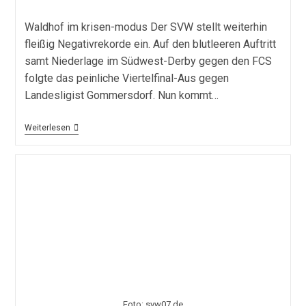
veröffentlicht:
Kategorie:
Waldhof im krisen-modus Der SVW stellt weiterhin
fleißig Negativrekorde ein. Auf den blutleeren Auftritt
samt Niederlage im Südwest-Derby gegen den FCS
folgte das peinliche Viertelfinal-Aus gegen
Landesligist Gommersdorf. Nun kommt…
Bewährungsprobe
Weiterlesen
An
Der
Ostsee
–
Vorbericht
Foto: svw07.de