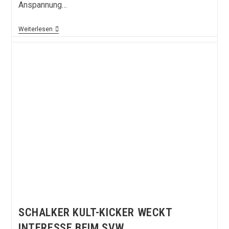
Anspannung…
Schicksalsspiel
Weiterlesen
In
Ostwestfalen
–
Vorbericht
SCHALKER KULT-KICKER WECKT
INTERESSE BEIM SVW