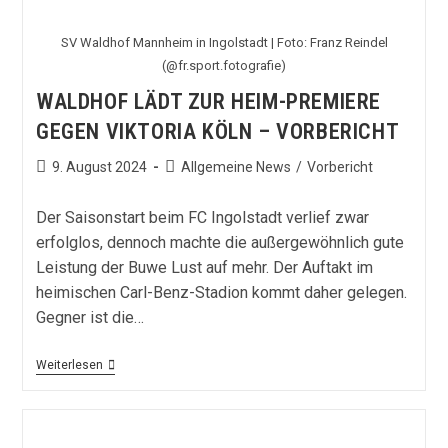
SV Waldhof Mannheim in Ingolstadt | Foto: Franz Reindel
(@fr.sport.fotografie)
WALDHOF LÄDT ZUR HEIM-PREMIERE
GEGEN VIKTORIA KÖLN – VORBERICHT
Beitrag
Beitrags-
9. August 2024
Allgemeine News
/
Vorbericht
veröffentlicht:
Kategorie:
Der Saisonstart beim FC Ingolstadt verlief zwar
erfolglos, dennoch machte die außergewöhnlich gute
Leistung der Buwe Lust auf mehr. Der Auftakt im
heimischen Carl-Benz-Stadion kommt daher gelegen.
Gegner ist die…
Waldhof
Weiterlesen
Lädt
Zur
Heim-
Premiere
Gegen