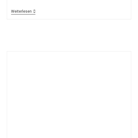
Nach
Weiterlesen
Doppel-
Fehlentscheidung
–
Waldhof
Muss
Sich
Unterlegenen
Ingolstädtern
Geschlagen
Geben