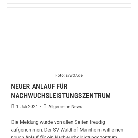
Eulberg
Ergänzt
Trainerteam
Des
SVW
Foto: svw07.de
NEUER ANLAUF FÜR
NACHWUCHSLEISTUNGSZENTRUM
Beitrag
Beitrags-
1. Juli 2024
Allgemeine News
veröffentlicht:
Kategorie:
Die Meldung wurde von allen Seiten freudig
aufgenommen: Der SV Waldhof Mannheim will einen
neuen Anlauf für ein Nachwuchsleistungszentrum