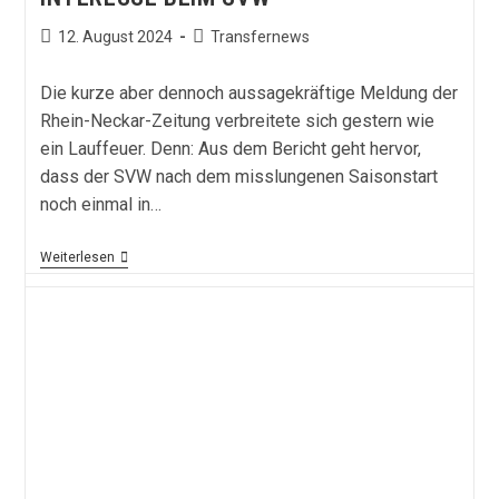
Beitrag
Beitrags-
12. August 2024
Transfernews
veröffentlicht:
Kategorie:
Die kurze aber dennoch aussagekräftige Meldung der
Rhein-Neckar-Zeitung verbreitete sich gestern wie
ein Lauffeuer. Denn: Aus dem Bericht geht hervor,
dass der SVW nach dem misslungenen Saisonstart
noch einmal in…
Schalker
Weiterlesen
Kult-
Kicker
Weckt
Interesse
Beim
SVW