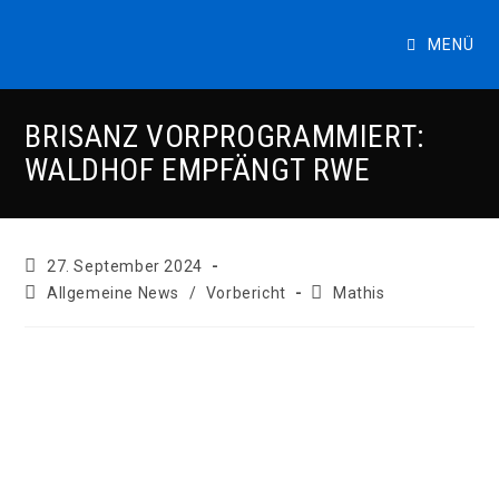
Zum
Inhalt
MENÜ
springen
BRISANZ VORPROGRAMMIERT:
WALDHOF EMPFÄNGT RWE
Beitrag
27. September 2024
veröffentlicht:
Beitrags-
Beitrags-
Allgemeine News
/
Vorbericht
Mathis
Kategorie:
Autor: