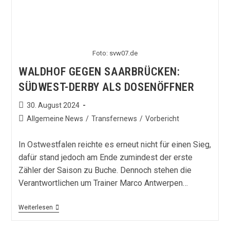
Foto: svw07.de
WALDHOF GEGEN SAARBRÜCKEN:
SÜDWEST-DERBY ALS DOSENÖFFNER
Beitrag
30. August 2024
veröffentlicht:
Beitrags-
Allgemeine News
/
Transfernews
/
Vorbericht
Kategorie:
In Ostwestfalen reichte es erneut nicht für einen Sieg,
dafür stand jedoch am Ende zumindest der erste
Zähler der Saison zu Buche. Dennoch stehen die
Verantwortlichen um Trainer Marco Antwerpen…
Waldhof
Weiterlesen
Gegen
Saarbrücken: