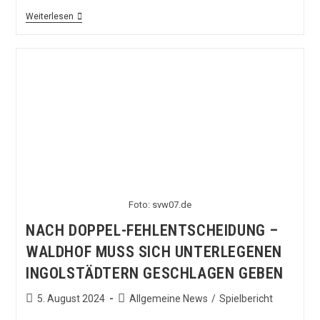
Waldhof
Weiterlesen
Lädt
Zur
Heim-
Premiere
Gegen
Viktoria
Köln
–
Vorbericht
Foto: svw07.de
NACH DOPPEL-FEHLENTSCHEIDUNG –
WALDHOF MUSS SICH UNTERLEGENEN
INGOLSTÄDTERN GESCHLAGEN GEBEN
Beitrag
Beitrags-
5. August 2024
Allgemeine News
/
Spielbericht
veröffentlicht:
Kategorie: