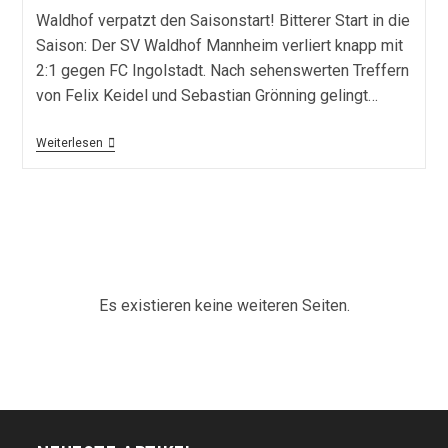
Waldhof verpatzt den Saisonstart! Bitterer Start in die
Saison: Der SV Waldhof Mannheim verliert knapp mit
2:1 gegen FC Ingolstadt. Nach sehenswerten Treffern
von Felix Keidel und Sebastian Grönning gelingt…
Nach
Weiterlesen
Doppel-
Fehlentscheidung
–
Waldhof
Muss
Sich
Unterlegenen
Ingolstädtern
Geschlagen
Geben
Es existieren keine weiteren Seiten.