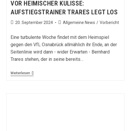
VOR HEIMISCHER KULISSE:
AUFSTIEGSTRAINER TRARES LEGT LOS
Beitrag
Beitrags-
20. September 2024
Allgemeine News
/
Vorbericht
veröffentlicht:
Kategorie:
Eine turbulente Woche findet mit dem Heimspiel
gegen den VfL Osnabrück allmählich ihr Ende, an der
Seitenlinie wird dann - wider Erwarten - Bernhard
Trares stehen, der in seine bereits…
Vor
Weiterlesen
Heimischer
Kulisse:
Aufstiegstrainer
Trares
Legt
Los