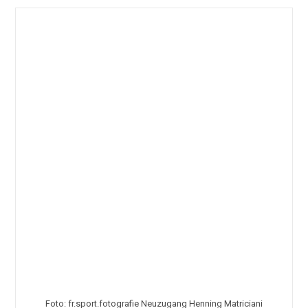
Der
Spitze:
Die
EA
FC
25-
Ratings
Des
SV
Waldhof
Foto: fr.sport.fotografie Neuzugang Henning Matriciani