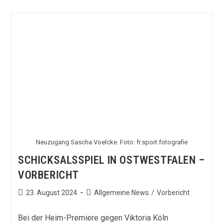
Südwest-
Derby
Als
Dosenöffner
Neuzugang Sascha Voelcke. Foto: fr.sport.fotografie
SCHICKSALSSPIEL IN OSTWESTFALEN –
VORBERICHT
Beitrag
Beitrags-
23. August 2024
Allgemeine News
/
Vorbericht
veröffentlicht:
Kategorie:
Bei der Heim-Premiere gegen Viktoria Köln