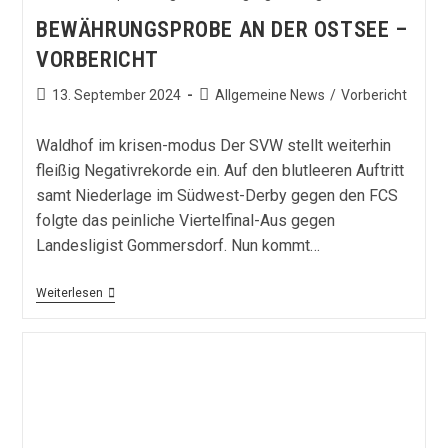
BEWÄHRUNGSPROBE AN DER OSTSEE –
VORBERICHT
Beitrag
Beitrags-
13. September 2024
Allgemeine News
/
Vorbericht
veröffentlicht:
Kategorie:
Waldhof im krisen-modus Der SVW stellt weiterhin
fleißig Negativrekorde ein. Auf den blutleeren Auftritt
samt Niederlage im Südwest-Derby gegen den FCS
folgte das peinliche Viertelfinal-Aus gegen
Landesligist Gommersdorf. Nun kommt…
Bewährungsprobe
Weiterlesen
An
Der
Ostsee
–
Vorbericht