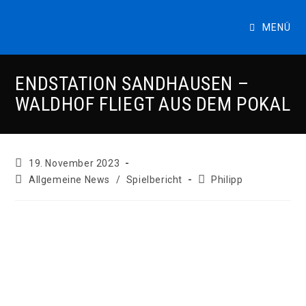
Zum
Inhalt
MENÜ
springen
ENDSTATION SANDHAUSEN –
WALDHOF FLIEGT AUS DEM POKAL
Beitrag
19. November 2023
veröffentlicht:
Beitrags-
Beitrags-
Allgemeine News
/
Spielbericht
Philipp
Kategorie:
Autor: