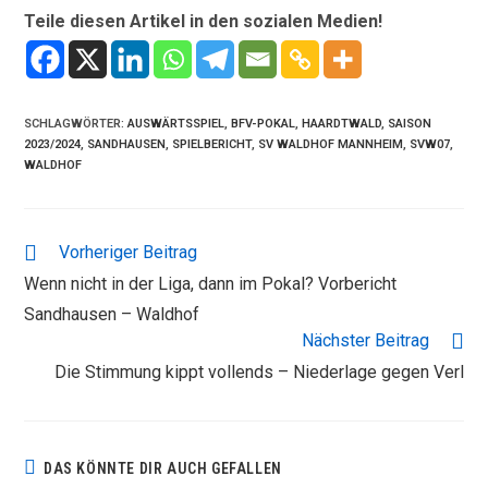
Teile diesen Artikel in den sozialen Medien!
SCHLAGWÖRTER
:
AUSWÄRTSSPIEL
,
BFV-POKAL
,
HAARDTWALD
,
SAISON
2023/2024
,
SANDHAUSEN
,
SPIELBERICHT
,
SV WALDHOF MANNHEIM
,
SVW07
,
WALDHOF
WEITERE
Vorheriger Beitrag
ARTIKEL
Wenn nicht in der Liga, dann im Pokal? Vorbericht
ANSEHEN
Sandhausen – Waldhof
Nächster Beitrag
Die Stimmung kippt vollends – Niederlage gegen Verl
DAS KÖNNTE DIR AUCH GEFALLEN