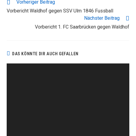
WEITERE
Vorheriger Beitrag
ARTIKEL
Vorbericht Waldhof gegen SSV Ulm 1846 Fussball
ANSEHEN
Nächster Beitrag
Vorbericht 1. FC Saarbrücken gegen Waldhof
DAS KÖNNTE DIR AUCH GEFALLEN