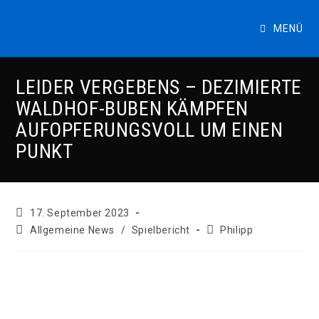
Zum
Inhalt
MENÜ
springen
LEIDER VERGEBENS – DEZIMIERTE
WALDHOF-BUBEN KÄMPFEN
AUFOPFERUNGSVOLL UM EINEN
PUNKT
Beitrag
17. September 2023
veröffentlicht:
Beitrags-
Beitrags-
Allgemeine News
/
Spielbericht
Philipp
Kategorie:
Autor: