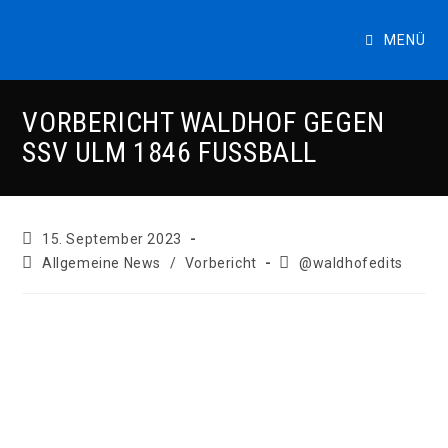
Zum
Inhalt
MENÜ
springen
VORBERICHT WALDHOF GEGEN
SSV ULM 1846 FUSSBALL
Beitrag
15. September 2023
veröffentlicht:
Beitrags-
Beitrags-
Allgemeine News
/
Vorbericht
@waldhofedits
Kategorie:
Autor: