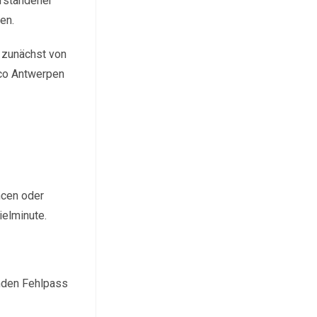
erstandener
en.
 zunächst von
rco Antwerpen
ncen oder
elminute.
enden Fehlpass