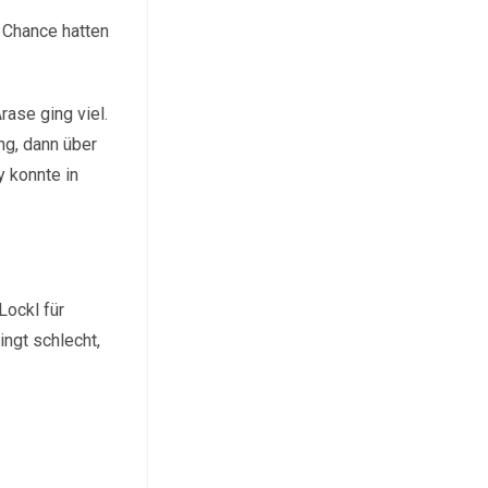
 Chance hatten
ase ging viel.
ng, dann über
y konnte in
Lockl für
ingt schlecht,