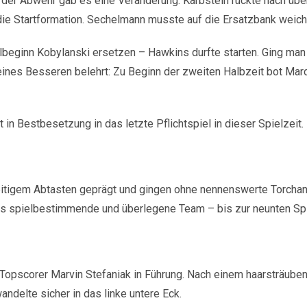
n der Abwehr gab es eine Veränderung: Karbstein rückte nach üb
in die Startformation. Sechelmann musste auf die Ersatzbank weich
eginn Kobylanski ersetzen – Hawkins durfte starten. Ging man
eines Besseren belehrt: Zu Beginn der zweiten Halbzeit bot Ma
 in Bestbesetzung in das letzte Pflichtspiel in dieser Spielzeit.
eitigem Abtasten geprägt und gingen ohne nennenswerte Torcha
as spielbestimmende und überlegene Team – bis zur neunten Spi
 Topscorer Marvin Stefaniak in Führung. Nach einem haarsträub
andelte sicher in das linke untere Eck.