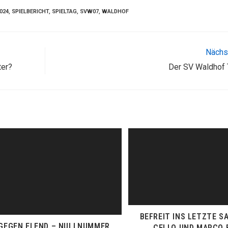
024
,
SPIELBERICHT
,
SPIELTAG
,
SVW07
,
WALDHOF
Nächst
ter?
Der SV Waldhof 
BEFREIT INS LETZTE SA
GEGEN ELEND – NULLNUMMER
CELLO UND MARCO 