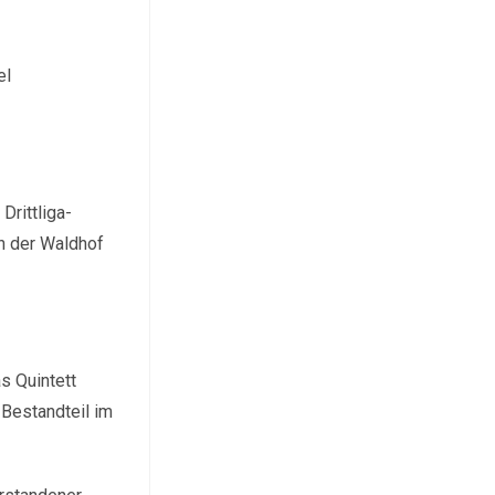
el
rittliga-
h der Waldhof
s Quintett
 Bestandteil im