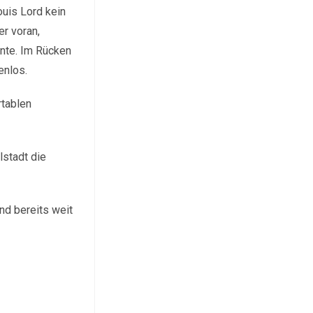
uis Lord kein
r voran,
nte. Im Rücken
enlos.
rtablen
lstadt die
nd bereits weit