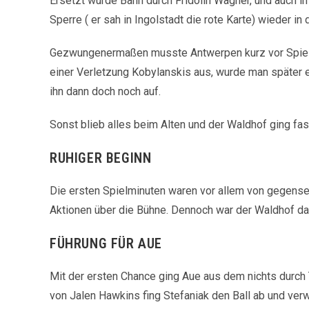
Ersetzt wurde Bahn durch Fridolin Wagner, und auch i
Sperre ( er sah in Ingolstadt die rote Karte) wieder 
Gezwungenermaßen musste Antwerpen kurz vor Spielb
einer Verletzung Kobylanskis aus, wurde man später 
ihn dann doch noch auf.
Sonst blieb alles beim Alten und der Waldhof ging fast
RUHIGER BEGINN
Die ersten Spielminuten waren vor allem von gegens
Aktionen über die Bühne. Dennoch war der Waldhof d
FÜHRUNG FÜR AUE
Mit der ersten Chance ging Aue aus dem nichts durch
von Jalen Hawkins fing Stefaniak den Ball ab und verw