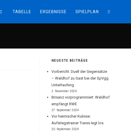
TABELLE
ERGEBNISSE
SPIELPLAN
WEBSITE-
SUCHE
UMSCHALT
NEUESTE BEITRÄGE
Vorbericht: Duell der Gegensätze
– Waldhof zu Gast bei der SpVgg
Unterhaching
2. November 2024
Brisanz vorprogrammiert: Waldhof
empfängt RWE
27. September 2024
Vor heimischer Kulisse:
Aufstiegstrainer Trares legt los
20. September 2024