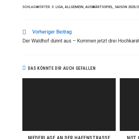
SCHLAGWÖRTER
:
3. LIGA
,
ALLGEMEIN
,
AUSWÄRTSSPIEL
,
SAISON 2023/2
WEITERE
Vorheriger Beitrag
ARTIKEL
Der Waldhof dünnt aus – Kommen jetzt drei Hochkarä
ANSEHEN
DAS KÖNNTE DIR AUCH GEFALLEN
NIEDERLAGE AN DER HAFENSTRASSE
NOT 