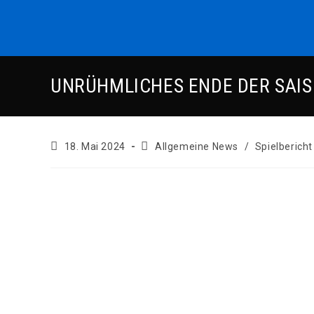
Zum
Inhalt
springen
UNRÜHMLICHES ENDE DER SAISO
Beitrag
Beitrags-
18. Mai 2024
Allgemeine News
/
Spielbericht
veröffentlicht:
Kategorie: