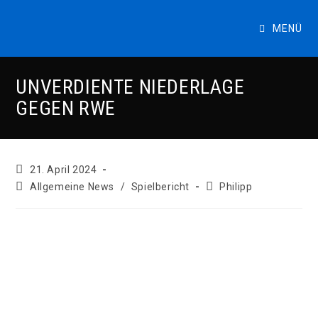
Zum
Inhalt
MENÜ
springen
UNVERDIENTE NIEDERLAGE
GEGEN RWE
Beitrag
21. April 2024
veröffentlicht:
Beitrags-
Beitrags-
Allgemeine News
/
Spielbericht
Philipp
Kategorie:
Autor: