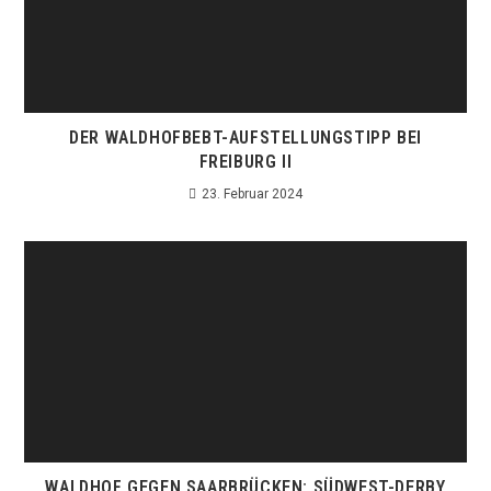
DER WALDHOFBEBT-AUFSTELLUNGSTIPP BEI
FREIBURG II
23. Februar 2024
WALDHOF GEGEN SAARBRÜCKEN: SÜDWEST-DERBY