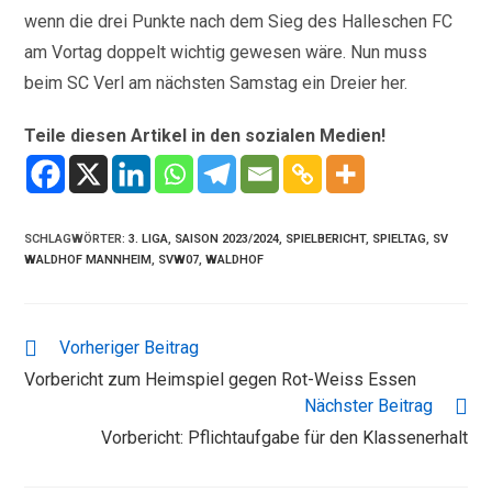
wenn die drei Punkte nach dem Sieg des Halleschen FC
am Vortag doppelt wichtig gewesen wäre. Nun muss
beim SC Verl am nächsten Samstag ein Dreier her.
Teile diesen Artikel in den sozialen Medien!
SCHLAGWÖRTER
:
3. LIGA
,
SAISON 2023/2024
,
SPIELBERICHT
,
SPIELTAG
,
SV
WALDHOF MANNHEIM
,
SVW07
,
WALDHOF
WEITERE
Vorheriger Beitrag
ARTIKEL
Vorbericht zum Heimspiel gegen Rot-Weiss Essen
ANSEHEN
Nächster Beitrag
Vorbericht: Pflichtaufgabe für den Klassenerhalt