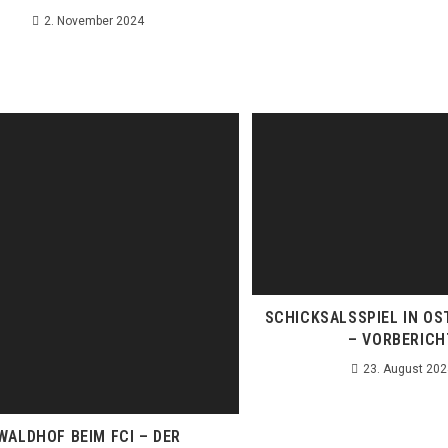
2. November 2024
SCHICKSALSSPIEL IN O
– VORBERICH
23. August 202
WALDHOF BEIM FCI – DER