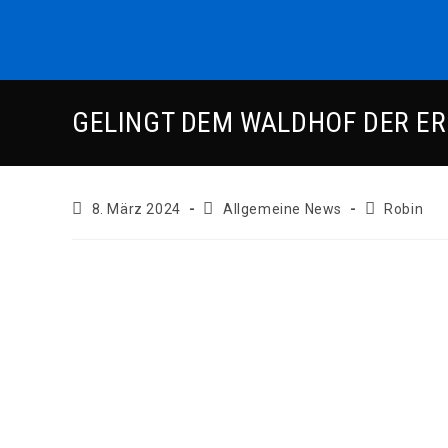
Zum
Inhalt
springen
GELINGT DEM WALDHOF DER E
Beitrag
Beitrags-
Beitrags-
8. März 2024
Allgemeine News
Robin
veröffentlicht:
Kategorie:
Autor: