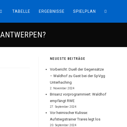
TABELLE
ERGEBNISSE
SPIELPLAN
WEBSITE-
O ANTWERPEN?
SUCHE
UMSCHALT
NEUESTE BEITRÄGE
Vorbericht: Duell der Gegensätze
– Waldhof zu Gast bei der SpVgg
Unterhaching
2. November 2024
Brisanz vorprogrammiert: Waldhof
empfängt RWE
27. September 2024
Vor heimischer Kulisse:
Aufstiegstrainer Trares legt los
20. September 2024