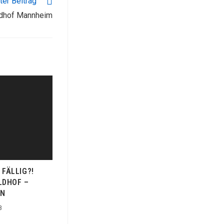
er Beitrag
ldhof Mannheim
FÄLLIG?!
LDHOF –
LN
3