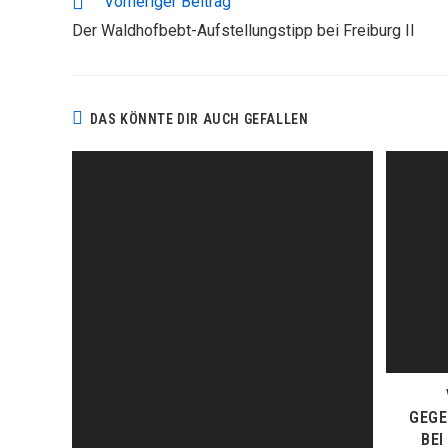
Vorheriger Beitrag
ARTIKEL
Der Waldhofbebt-Aufstellungstipp bei Freiburg II
ANSEHEN
DAS KÖNNTE DIR AUCH GEFALLEN
GEGE
BEI