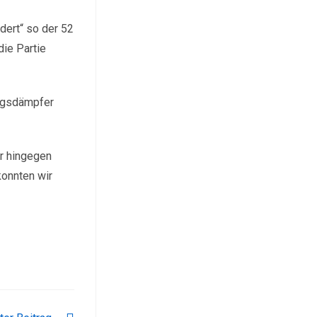
dert“ so der 52
die Partie
ungsdämpfer
ir hingegen
konnten wir