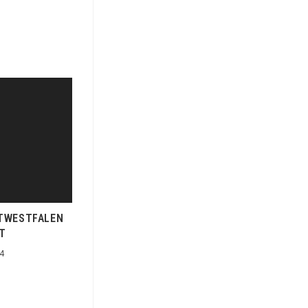
STWESTFALEN
T
4