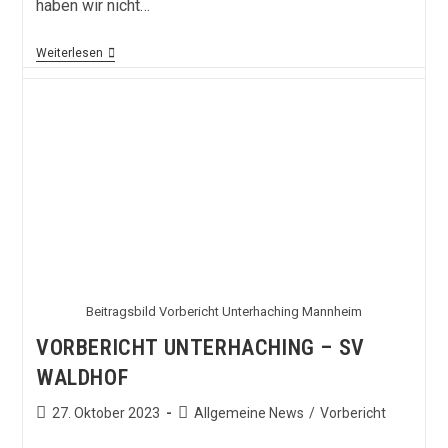
haben wir nicht…
Wenn
Weiterlesen
Nicht
In
Der
Liga,
Dann
Im
Pokal?
Vorbericht
Sandhausen
–
Waldhof
Beitragsbild Vorbericht Unterhaching Mannheim
VORBERICHT UNTERHACHING – SV
WALDHOF
Beitrag
Beitrags-
27. Oktober 2023
Allgemeine News
/
Vorbericht
veröffentlicht:
Kategorie: