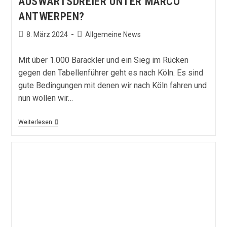
AUSWÄRTSDREIER UNTER MARCO
ANTWERPEN?
Beitrag
Beitrags-
8. März 2024
Allgemeine News
veröffentlicht:
Kategorie:
Mit über 1.000 Barackler und ein Sieg im Rücken
gegen den Tabellenführer geht es nach Köln. Es sind
gute Bedingungen mit denen wir nach Köln fahren und
nun wollen wir…
Gelingt
Weiterlesen
Dem
Waldhof
Der
Erste
Auswärtsdreier
Unter
Marco
Antwerpen?