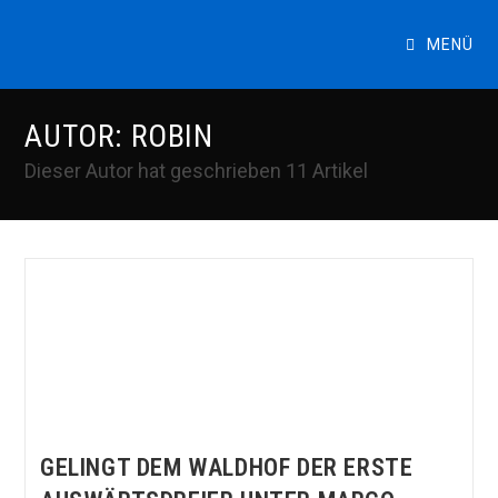
Zum
Inhalt
MENÜ
springen
AUTOR:
ROBIN
Dieser Autor hat geschrieben 11 Artikel
GELINGT DEM WALDHOF DER ERSTE