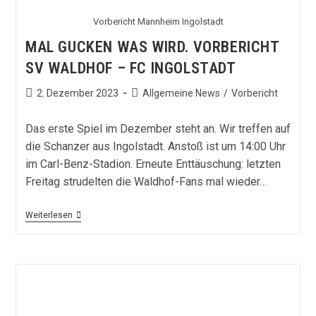
Vorbericht Mannheim Ingolstadt
MAL GUCKEN WAS WIRD. VORBERICHT
SV WALDHOF – FC INGOLSTADT
Beitrag
Beitrags-
2. Dezember 2023
Allgemeine News
/
Vorbericht
veröffentlicht:
Kategorie:
Das erste Spiel im Dezember steht an. Wir treffen auf
die Schanzer aus Ingolstadt. Anstoß ist um 14:00 Uhr
im Carl-Benz-Stadion. Erneute Enttäuschung: letzten
Freitag strudelten die Waldhof-Fans mal wieder…
Mal
Weiterlesen
Gucken
Was
Wird.
Vorbericht
SV
Waldhof
–
FC