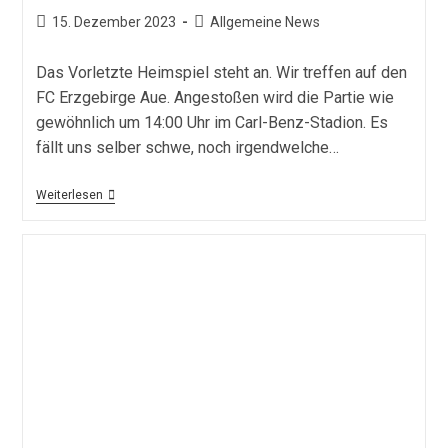
Beitrag
Beitrags-
15. Dezember 2023
Allgemeine News
veröffentlicht:
Kategorie:
Das Vorletzte Heimspiel steht an. Wir treffen auf den
FC Erzgebirge Aue. Angestoßen wird die Partie wie
gewöhnlich um 14:00 Uhr im Carl-Benz-Stadion. Es
fällt uns selber schwe, noch irgendwelche…
Vorbericht
Weiterlesen
SV
Waldhof
–
FC
Erzgebirge
Aue