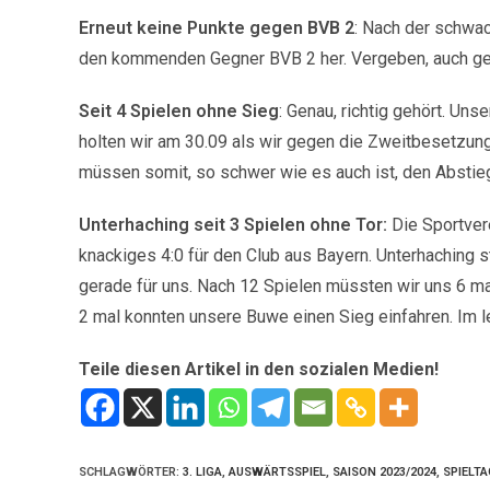
Erneut keine Punkte gegen BVB 2
: Nach der schwac
den kommenden Gegner BVB 2 her. Vergeben, auch geg
Seit 4 Spielen ohne Sieg
: Genau, richtig gehört. Un
holten wir am 30.09 als wir gegen die Zweitbesetzung v
müssen somit, so schwer wie es auch ist, den Abst
Unterhaching seit 3 Spielen ohne Tor:
Die Sportver
knackiges 4:0 für den Club aus Bayern. Unterhaching s
gerade für uns. Nach 12 Spielen müssten wir uns 6 ma
2 mal konnten unsere Buwe einen Sieg einfahren. Im l
Teile diesen Artikel in den sozialen Medien!
SCHLAGWÖRTER
:
3. LIGA
,
AUSWÄRTSSPIEL
,
SAISON 2023/2024
,
SPIELTA