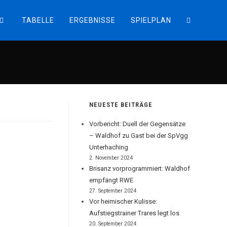
TABELLE
ERGEBNISSE
SPIELPLAN
WEBSITE-
SUCHE
UMSCHALT
NEUESTE BEITRÄGE
Vorbericht: Duell der Gegensätze
– Waldhof zu Gast bei der SpVgg
Unterhaching
2. November 2024
Brisanz vorprogrammiert: Waldhof
empfängt RWE
27. September 2024
Vor heimischer Kulisse:
Aufstiegstrainer Trares legt los
20. September 2024