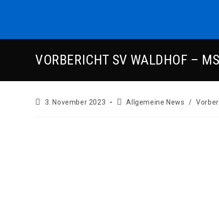
Zum
Inhalt
springen
VORBERICHT SV WALDHOF – M
Beitrag
Beitrags-
3. November 2023
Allgemeine News
/
Vorber
veröffentlicht:
Kategorie: