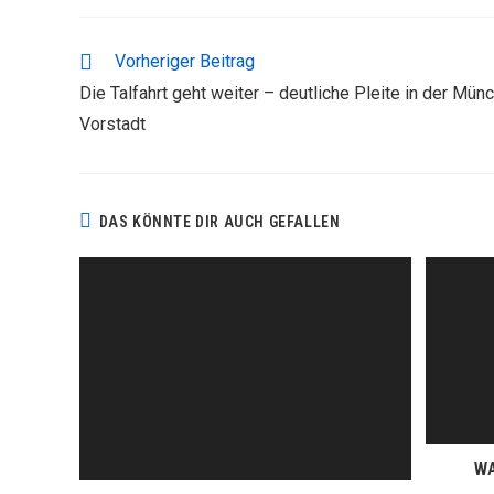
WEITERE
Vorheriger Beitrag
ARTIKEL
Die Talfahrt geht weiter – deutliche Pleite in der Mün
ANSEHEN
Vorstadt
DAS KÖNNTE DIR AUCH GEFALLEN
WA