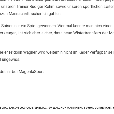
ür unseren Trainer Rüdiger Rehm sowie unseren sportlichen Leite
zen Mannschaft sicherlich gut tun.
 Saison nur ein Spiel gewonnen. Vier mal konnte man sich einen 
erzeugen, ist sich aber sicher, dass neue Wintertransfers der M
ler Fridolin Wagner wird weiterhin nicht im Kader verfügbar sei
el ungewiss.
det ihr bei MagentaSport.
SBURG
,
SAISON 2023/2024
,
SPIELTAG
,
SV WALDHOF MANNHEIM
,
SVW07
,
VORBERICHT
,