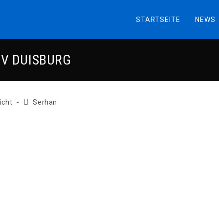
STARTSEITE
NEWS
SV DUISBURG
Beitrags-
icht
Serhan
Autor: