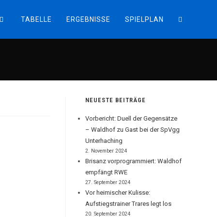
TABELLE
ERGEBNISSE
SPIELPLAN
WEBSITE-
SUCHE
UMSCHALT
NEUESTE BEITRÄGE
Vorbericht: Duell der Gegensätze
– Waldhof zu Gast bei der SpVgg
Unterhaching
2. November 2024
Brisanz vorprogrammiert: Waldhof
empfängt RWE
27. September 2024
Vor heimischer Kulisse:
Aufstiegstrainer Trares legt los
20. September 2024