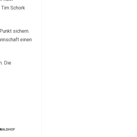
r Tim Schork
Punkt sichern.
annschaft einen
n. Die
WALDHOF