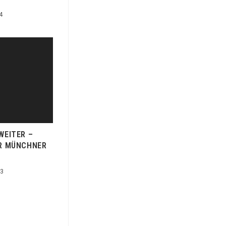
4
WEITER –
ER MÜNCHNER
23