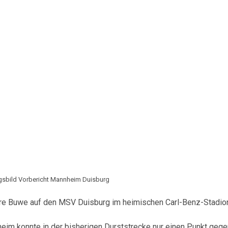
gsbild Vorbericht Mannheim Duisburg
re Buwe auf den MSV Duisburg im heimischen Carl-Benz-Stadio
im konnte in der bisherigen Durststrecke nur einen Punkt gege