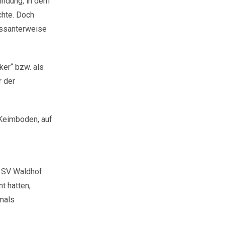
bindung, in dem
chte. Doch
essanterweise
ker“ bzw. als
r der
 Keimboden, auf
s SV Waldhof
t hatten,
mals