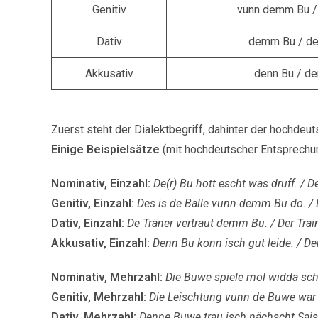
Genitiv
vunn demm Bu /
Dativ
demm Bu / d
Akkusativ
denn Bu / d
Zuerst steht der Dialektbegriff, dahinter der hochdeu
Einige Beispielsätze
(mit hochdeutscher Entsprechun
Nominativ, Einzahl:
De(r) Bu hott escht was druff. / D
Genitiv, Einzahl:
Des is de Balle vunn demm Bu do. / D
Dativ, Einzahl:
De Träner vertraut demm Bu. / Der Trai
Akkusativ, Einzahl:
Denn Bu konn isch gut leide. / De
Nominativ, Mehrzahl:
Die Buwe spiele mol widda sch
Genitiv, Mehrzahl:
Die Leischtung vunn de Buwe war h
Dativ, Mehrzahl:
Denne Buwe trau isch nächscht Sais