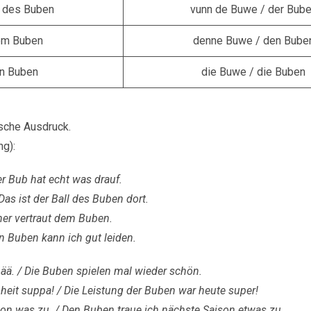
 des Buben
vunn de Buwe / der Bub
em Buben
denne Buwe / den Bube
en Buben
die Buwe / die Buben
tsche Ausdruck.
g):
er Bub hat echt was drauf.
as ist der Ball des Buben dort.
ner vertraut dem Buben.
n Buben kann ich gut leiden.
ää. / Die Buben spielen mal wieder schön.
eit suppa! / Die Leistung der Buben war heute super!
on was zu. / Den Buben traue ich nächste Saison etwas zu.