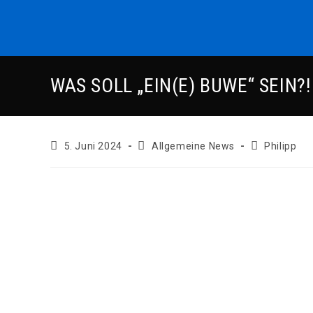
Zum
Inhalt
springen
WAS SOLL „EIN(E) BUWE“ SEIN?!
Beitrag
Beitrags-
Beitrags-
5. Juni 2024
Allgemeine News
Philipp
veröffentlicht:
Kategorie:
Autor: