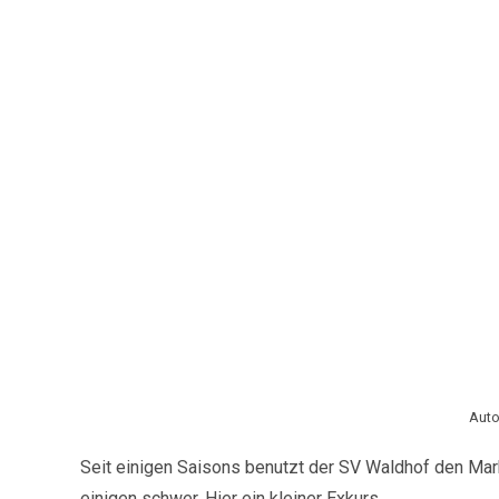
Auto
Seit einigen Saisons benutzt der SV Waldhof den Mark
einigen schwer. Hier ein kleiner Exkurs.