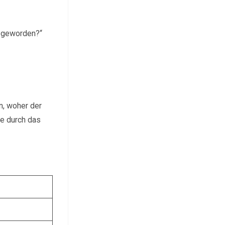
, geworden?“
n, woher der
se durch das