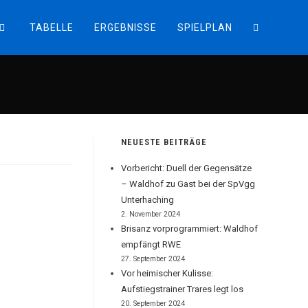
TABELLE
ERGEBNISSE
SPIELPLAN
WEBSITE-
SUCHE
UMSCHALT
NEUESTE BEITRÄGE
Vorbericht: Duell der Gegensätze
– Waldhof zu Gast bei der SpVgg
Unterhaching
2. November 2024
Brisanz vorprogrammiert: Waldhof
empfängt RWE
27. September 2024
Vor heimischer Kulisse:
Aufstiegstrainer Trares legt los
20. September 2024