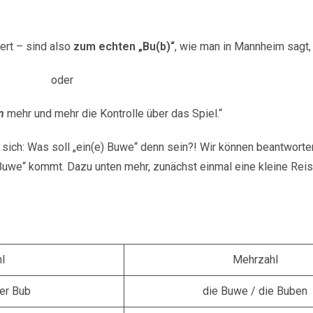
gert – sind also
zum echten „Bu(b)“
, wie man in Mannheim sagt
oder
n
mehr und mehr die Kontrolle über das Spiel.“
n sich: Was soll „ein(e) Buwe“ denn sein?! Wir können beantworte
-Buwe“ kommt. Dazu unten mehr, zunächst einmal eine kleine Rei
l
Mehrzahl
der Bub
die Buwe / die Buben