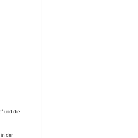
“ und die
 in der