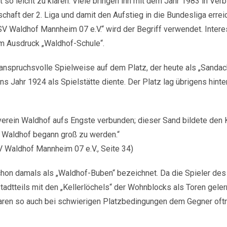
so leicht zu klären. Viele bringen ihn mit dem Jahr 1983 in Ver
haft der 2. Liga und damit den Aufstieg in die Bundesliga errei
 SV Waldhof Mannheim 07 e.V.“ wird der Begriff verwendet. Inter
em Ausdruck „Waldhof-Schule“.
nspruchsvolle Spielweise auf dem Platz, der heute als „Sandac
 Jahr 1924 als Spielstätte diente. Der Platz lag übrigens hinte
verein Waldhof aufs Engste verbunden; dieser Sand bildete den
 Waldhof begann groß zu werden.“
V Waldhof Mannheim 07 e.V., Seite 34)
hon damals als „Waldhof-Buben“ bezeichnet. Da die Spieler de
adtteils mit den „Kellerlöchels“ der Wohnblocks als Toren gelern
waren so auch bei schwierigen Platzbedingungen dem Gegner oft