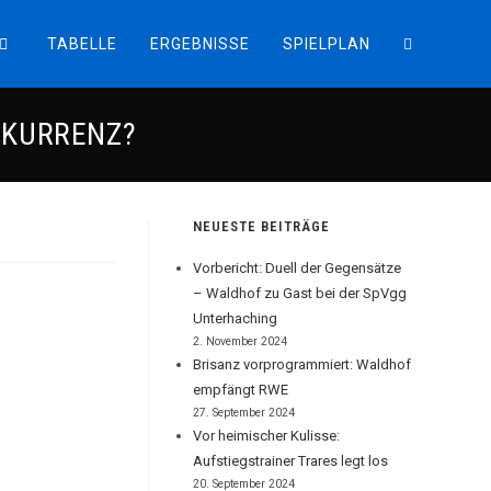
TABELLE
ERGEBNISSE
SPIELPLAN
WEBSITE-
NKURRENZ?
SUCHE
UMSCHALT
NEUESTE BEITRÄGE
Vorbericht: Duell der Gegensätze
– Waldhof zu Gast bei der SpVgg
Unterhaching
2. November 2024
Brisanz vorprogrammiert: Waldhof
empfängt RWE
27. September 2024
Vor heimischer Kulisse:
Aufstiegstrainer Trares legt los
20. September 2024