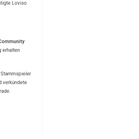
tigte Loviso
Community
 erhalten
g Stammspieler
d verkündete
rade.