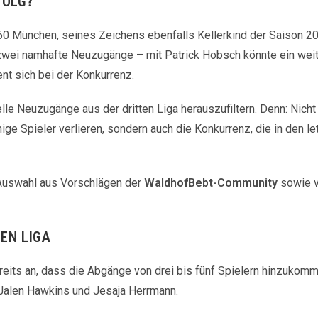
FOLG?
60 München, seines Zeichens ebenfalls Kellerkind der Saison 2
s zwei namhafte Neuzugänge – mit Patrick Hobsch könnte ein weit
t sich bei der Konkurrenz.
le Neuzugänge aus der dritten Liga herauszufiltern. Denn: Nicht 
ige Spieler verlieren, sondern auch die Konkurrenz, die in den 
 Auswahl aus Vorschlägen der
WaldhofBebt-Community
sowie 
TEN LIGA
eits an, dass die Abgänge von drei bis fünf Spielern hinzukomm
 Jalen Hawkins und Jesaja Herrmann.