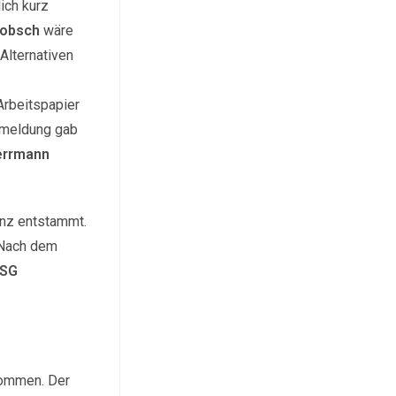
ich kurz
Hobsch
wäre
Alternativen
Arbeitspapier
gsmeldung gab
errmann
enz entstammt.
. Nach dem
SG
 kommen. Der