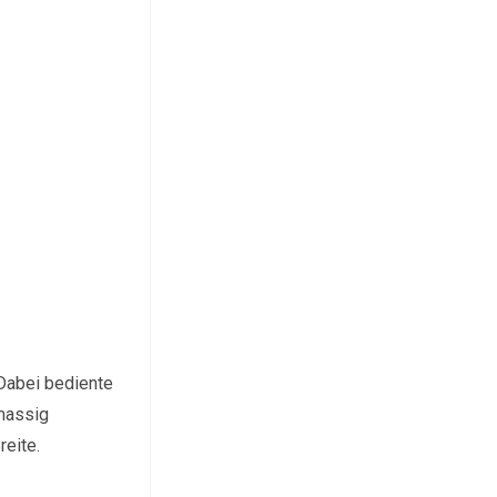
Dabei bediente
 massig
reite.