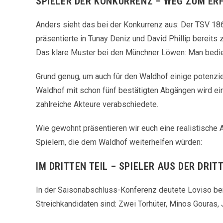
SPIELER DER KONKURRENZ – WEG ZUM ER
Anders sieht das bei der Konkurrenz aus: Der TSV 18
präsentierte in Tunay Deniz und David Phillip bereit
Das klare Muster bei den Münchner Löwen: Man bedien
Grund genug, um auch für den Waldhof einige potenziel
Waldhof mit schon fünf bestätigten Abgängen wird ein
zahlreiche Akteure verabschiedete.
Wie gewohnt präsentieren wir euch eine realistische
Spielern, die dem Waldhof weiterhelfen würden:
IM DRITTEN TEIL – SPIELER AUS DER DRIT
In der Saisonabschluss-Konferenz deutete Loviso ber
Streichkandidaten sind: Zwei Torhüter, Minos Gouras,