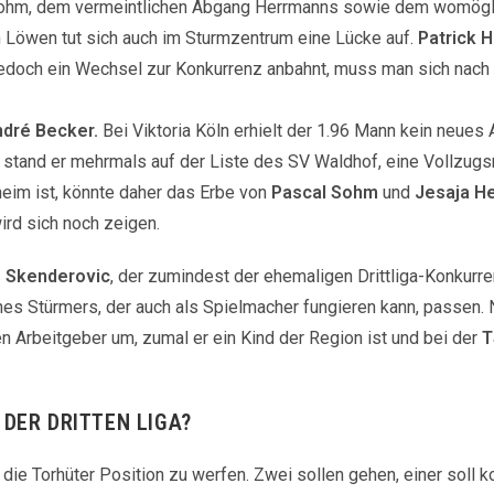
 Sohm, dem vermeintlichen Abgang Herrmanns sowie dem womögl
 Löwen tut sich auch im Sturmzentrum eine Lücke auf.
Patrick 
jedoch ein Wechsel zur Konkurrenz anbahnt, muss man sich nach 
dré Becker.
Bei Viktoria Köln erhielt der 1.96 Mann kein neues 
t stand er mehrmals auf der Liste des SV Waldhof, eine Vollzu
heim ist, könnte daher das Erbe von
Pascal Sohm
und
Jesaja H
wird sich noch zeigen.
 Skenderovic
, der zumindest der ehemaligen Drittliga-Konkurr
ines Stürmers, der auch als Spielmacher fungieren kann, passen
 Arbeitgeber um, zumal er ein Kind der Region ist und bei der
T
.
DER DRITTEN LIGA?
 die Torhüter Position zu werfen. Zwei sollen gehen, einer soll