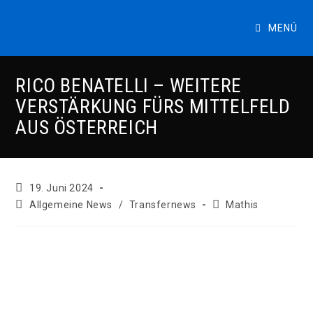
Zum
Inhalt
MENÜ
springen
RICO BENATELLI – WEITERE
VERSTÄRKUNG FÜRS MITTELFELD
AUS ÖSTERREICH
Beitrag
19. Juni 2024
veröffentlicht:
Beitrags-
Beitrags-
Allgemeine News
/
Transfernews
Mathis
Kategorie:
Autor: