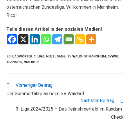
österreichischen Bundesliga. Willkommen in Mannheim,
Rico!
Teile diesen Artikel in den sozialen Medien!
SCHLAGWÖRTER
:
3. LIGA
,
NEUZUGANG
,
SV WALDHOF MANNHEIM
,
SVW07
,
TRANSFER
,
WALDHOF
WEITERE
Vorheriger Beitrag
ARTIKEL
Der Sommerfahrplan beim SV Waldhof
ANSEHEN
Nächster Beitrag
3. Liga 2024/2025 – Das Teilnehmerfeld im Rundum-
Check