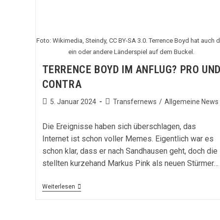
Foto: Wikimedia, Steindy, CC BY-SA 3.0. Terrence Boyd hat auch 
ein oder andere Länderspiel auf dem Buckel.
TERRENCE BOYD IM ANFLUG? PRO UN
CONTRA
Beitrag
Beitrags-
5. Januar 2024
Transfernews
/
Allgemeine News
veröffentlicht:
Kategorie:
Die Ereignisse haben sich überschlagen, das
Internet ist schon voller Memes. Eigentlich war es
schon klar, dass er nach Sandhausen geht, doch die
stellten kurzehand Markus Pink als neuen Stürmer…
Terrence
Weiterlesen
Boyd
Im
Anflug?
Pro